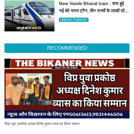
New Vande Bharat train : शरू हुई
नई वंदे भारत ट्रैन, तीन राज्यों के लाखों लोगों
का सफर होगा आसान, देखें पूरा रूटमैप
UMESH PUROHIT
RECOMMENDED
विप्र युवा प्रकोष्ठ अध्यक्ष दिनेश कुमार व्यास का किया सम्मान