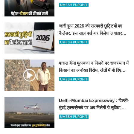
जानिए बीकानेर समेत पुरे प्रदेश में नए रेट
UMESH PUROHIT
जारी हुआ 2026 की सरकारी छुट्टियों का
कैलेंडर, इस साल कई बार मिलेगा लगातार
अवकाश, देखें
UMESH PUROHIT
फसल बीमा मुआवजा न मिलने पर राजस्थान में
किसान का अनोखा विरोध, खेतों में बो दिए
500-500 रुपए के नोट, वीडियो वायरल
UMESH PUROHIT
Delhi-Mumbai Expressway : दिल्ली-
मुंबई एक्सप्रेसवे पर अब मिलेगी ये सुविधा,
हेलीकॉप्टर सर्विस से तुरंत घायल पहुंचेगा
UMESH PUROHIT
हॉस्पिटल