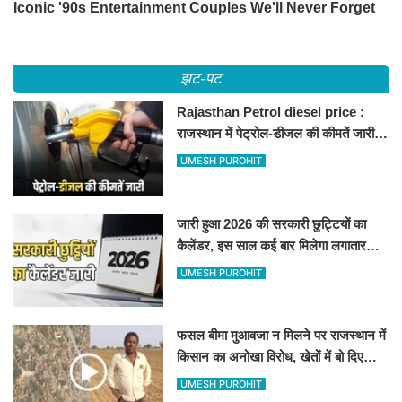
झट-पट
Rajasthan Petrol diesel price :
राजस्थान में पेट्रोल-डीजल की कीमतें जारी,
जानिए बीकानेर समेत पुरे प्रदेश में नए रेट
UMESH PUROHIT
जारी हुआ 2026 की सरकारी छुट्टियों का
कैलेंडर, इस साल कई बार मिलेगा लगातार
अवकाश, देखें
UMESH PUROHIT
फसल बीमा मुआवजा न मिलने पर राजस्थान में
किसान का अनोखा विरोध, खेतों में बो दिए
500-500 रुपए के नोट, वीडियो वायरल
UMESH PUROHIT