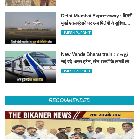
Delhi-Mumbai Expressway : दिल्ली-
मुंबई एक्सप्रेसवे पर अब मिलेगी ये सुविधा,
हेलीकॉप्टर सर्विस से तुरंत घायल पहुंचेगा
UMESH PUROHIT
हॉस्पिटल
New Vande Bharat train : शरू हुई
नई वंदे भारत ट्रैन, तीन राज्यों के लाखों लोगों
का सफर होगा आसान, देखें पूरा रूटमैप
UMESH PUROHIT
RECOMMENDED