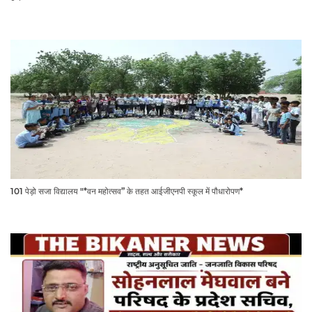
101 पेड़ो सजा विद्यालय "*वन महोत्सव” के तहत आईजीएनपी स्कूल में पौधारोपण*