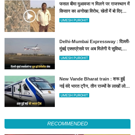
फसल बीमा मुआवजा न मिलने पर राजस्थान में
किसान का अनोखा विरोध, खेतों में बो दिए
500-500 रुपए के नोट, वीडियो वायरल
UMESH PUROHIT
Delhi-Mumbai Expressway : दिल्ली-
मुंबई एक्सप्रेसवे पर अब मिलेगी ये सुविधा,
हेलीकॉप्टर सर्विस से तुरंत घायल पहुंचेगा
UMESH PUROHIT
हॉस्पिटल
New Vande Bharat train : शरू हुई
नई वंदे भारत ट्रैन, तीन राज्यों के लाखों लोगों
का सफर होगा आसान, देखें पूरा रूटमैप
UMESH PUROHIT
RECOMMENDED