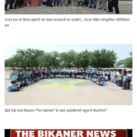
टाउन हाल के किराए बढ़ोतरी को लेकर कलाकारों का प्रदर्शन , नाटक सहित सांस्कृतिक गतिविधियां
ठप्प
101 पेड़ो सजा विद्यालय "*वन महोत्सव” के तहत आईजीएनपी स्कूल में पौधारोपण*