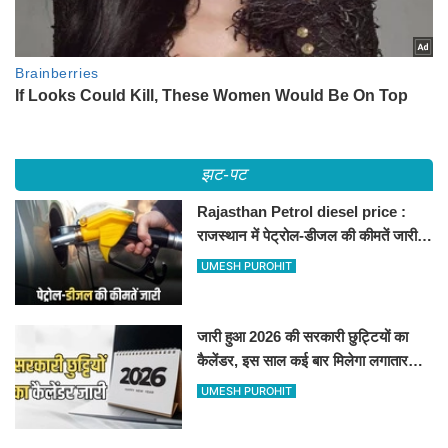
झट-पट
Rajasthan Petrol diesel price :
राजस्थान में पेट्रोल-डीजल की कीमतें जारी,
जानिए बीकानेर समेत पुरे प्रदेश में नए रेट
UMESH PUROHIT
जारी हुआ 2026 की सरकारी छुट्टियों का
कैलेंडर, इस साल कई बार मिलेगा लगातार
अवकाश, देखें
UMESH PUROHIT