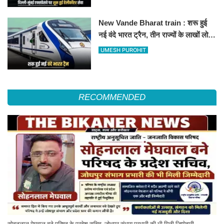
New Vande Bharat train : शरू हुई
नई वंदे भारत ट्रैन, तीन राज्यों के लाखों लोगों
का सफर होगा आसान, देखें पूरा रूटमैप
UMESH PUROHIT
RECOMMENDED
सोहनलाल मेघवाल बने परिषद के प्रदेश सचिव, जोधपुर संभाग प्रभारी की भी मिली जिम्मेदारी