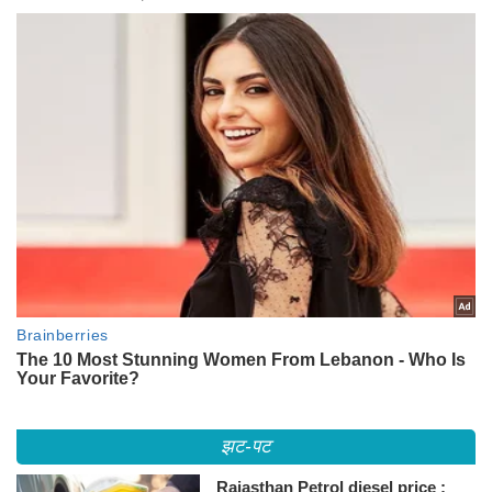
झट-पट
Rajasthan Petrol diesel price :