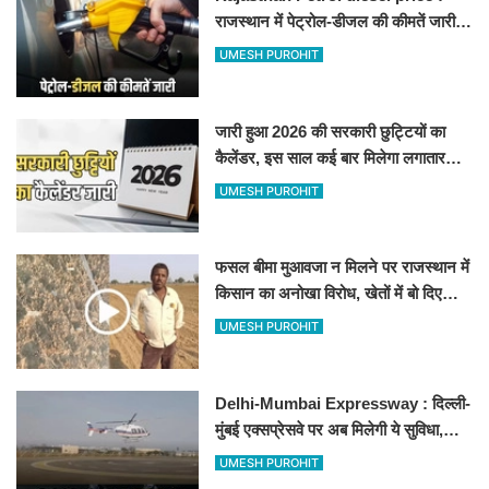
राजस्थान में पेट्रोल-डीजल की कीमतें जारी,
जानिए बीकानेर समेत पुरे प्रदेश में नए रेट
UMESH PUROHIT
जारी हुआ 2026 की सरकारी छुट्टियों का
कैलेंडर, इस साल कई बार मिलेगा लगातार
अवकाश, देखें
UMESH PUROHIT
फसल बीमा मुआवजा न मिलने पर राजस्थान में
किसान का अनोखा विरोध, खेतों में बो दिए
500-500 रुपए के नोट, वीडियो वायरल
UMESH PUROHIT
Delhi-Mumbai Expressway : दिल्ली-
मुंबई एक्सप्रेसवे पर अब मिलेगी ये सुविधा,
हेलीकॉप्टर सर्विस से तुरंत घायल पहुंचेगा
UMESH PUROHIT
हॉस्पिटल