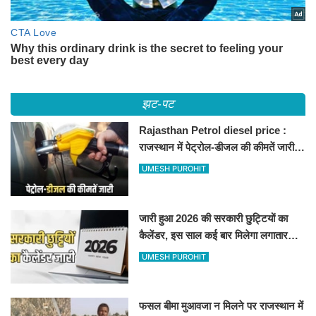
झट-पट
Rajasthan Petrol diesel price :
राजस्थान में पेट्रोल-डीजल की कीमतें जारी,
जानिए बीकानेर समेत पुरे प्रदेश में नए रेट
UMESH PUROHIT
जारी हुआ 2026 की सरकारी छुट्टियों का
कैलेंडर, इस साल कई बार मिलेगा लगातार
अवकाश, देखें
UMESH PUROHIT
फसल बीमा मुआवजा न मिलने पर राजस्थान में