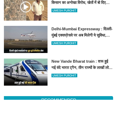
किसान का अनोखा विरोध, खेतों में बो दिए
500-500 रुपए के नोट, वीडियो वायरल
UMESH PUROHIT
Delhi-Mumbai Expressway : दिल्ली-
मुंबई एक्सप्रेसवे पर अब मिलेगी ये सुविधा,
हेलीकॉप्टर सर्विस से तुरंत घायल पहुंचेगा
UMESH PUROHIT
हॉस्पिटल
New Vande Bharat train : शरू हुई
नई वंदे भारत ट्रैन, तीन राज्यों के लाखों लोगों
का सफर होगा आसान, देखें पूरा रूटमैप
UMESH PUROHIT
RECOMMENDED