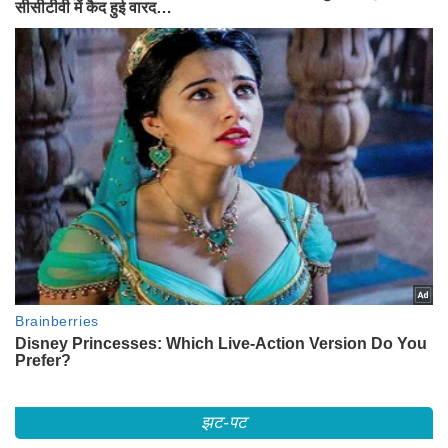
झट-पट