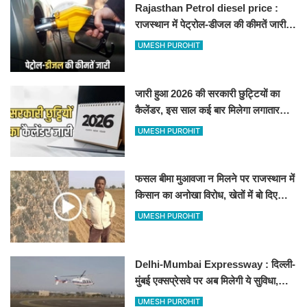
Rajasthan Petrol diesel price :
राजस्थान में पेट्रोल-डीजल की कीमतें जारी,
जानिए बीकानेर समेत पुरे प्रदेश में नए रेट
UMESH PUROHIT
जारी हुआ 2026 की सरकारी छुट्टियों का
कैलेंडर, इस साल कई बार मिलेगा लगातार
अवकाश, देखें
UMESH PUROHIT
फसल बीमा मुआवजा न मिलने पर राजस्थान में
किसान का अनोखा विरोध, खेतों में बो दिए
500-500 रुपए के नोट, वीडियो वायरल
UMESH PUROHIT
Delhi-Mumbai Expressway : दिल्ली-
मुंबई एक्सप्रेसवे पर अब मिलेगी ये सुविधा,
हेलीकॉप्टर सर्विस से तुरंत घायल पहुंचेगा
UMESH PUROHIT