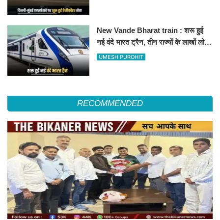
हॉस्पिटल
New Vande Bharat train : शरू हुई
नई वंदे भारत ट्रैन, तीन राज्यों के लाखों लोगों
का सफर होगा आसान, देखें पूरा रूटमैप
UMESH PUROHIT
RECOMMENDED