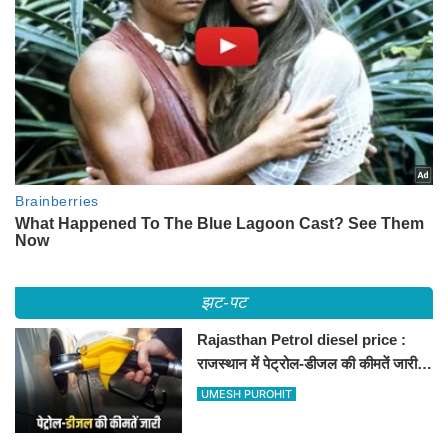
झट-पट
Rajasthan Petrol diesel price :
राजस्थान में पेट्रोल-डीजल की कीमतें जारी,
जानिए बीकानेर समेत पुरे प्रदेश में नए रेट
UMESH PUROHIT