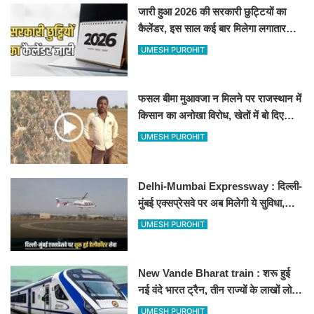
जारी हुआ 2026 की सरकारी छुट्टियों का
कैलेंडर, इस साल कई बार मिलेगा लगातार
अवकाश, देखें
UMESH PUROHIT
फसल बीमा मुआवजा न मिलने पर राजस्थान में
किसान का अनोखा विरोध, खेतों में बो दिए
500-500 रुपए के नोट, वीडियो वायरल
UMESH PUROHIT
Delhi-Mumbai Expressway : दिल्ली-
मुंबई एक्सप्रेसवे पर अब मिलेगी ये सुविधा,
हेलीकॉप्टर सर्विस से तुरंत घायल पहुंचेगा
UMESH PUROHIT
हॉस्पिटल
New Vande Bharat train : शरू हुई
नई वंदे भारत ट्रैन, तीन राज्यों के लाखों लोगों
का सफर होगा आसान, देखें पूरा रूटमैप
UMESH PUROHIT