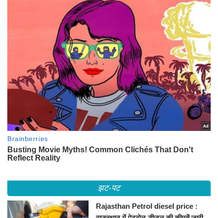
झट-पट
Rajasthan Petrol diesel price :
राजस्थान में पेट्रोल-डीजल की कीमतें जारी,