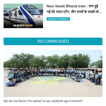
New Vande Bharat train : शरू हुई
नई वंदे भारत ट्रैन, तीन राज्यों के लाखों लोगों
का सफर होगा आसान, देखें पूरा रूटमैप
UMESH PUROHIT
RECOMMENDED
101 पेड़ो सजा विद्यालय "*वन महोत्सव” के तहत आईजीएनपी स्कूल में पौधारोपण*