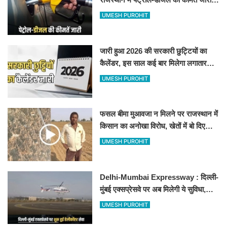
जानिए बीकानेर समेत पुरे प्रदेश में नए रेट
UMESH PUROHIT
जारी हुआ 2026 की सरकारी छुट्टियों का
कैलेंडर, इस साल कई बार मिलेगा लगातार
अवकाश, देखें
UMESH PUROHIT
फसल बीमा मुआवजा न मिलने पर राजस्थान में
किसान का अनोखा विरोध, खेतों में बो दिए
500-500 रुपए के नोट, वीडियो वायरल
UMESH PUROHIT
Delhi-Mumbai Expressway : दिल्ली-
मुंबई एक्सप्रेसवे पर अब मिलेगी ये सुविधा,
हेलीकॉप्टर सर्विस से तुरंत घायल पहुंचेगा
UMESH PUROHIT
हॉस्पिटल