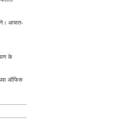
ोंगे। आयात-
याण के
न अथवा ऑफिस