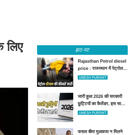
े लिए
झट-पट
Rajasthan Petrol diesel
price : राजस्थान में पेट्रोल-
डीजल की कीमतें जारी, जानिए
UMESH PUROHIT
बीकानेर समेत पुरे प्रदेश में नए
रेट
जारी हुआ 2026 की सरकारी
छुट्टियों का कैलेंडर, इस साल
कई बार मिलेगा लगातार
UMESH PUROHIT
अवकाश, देखें
फसल बीमा मुआवजा न मिलने