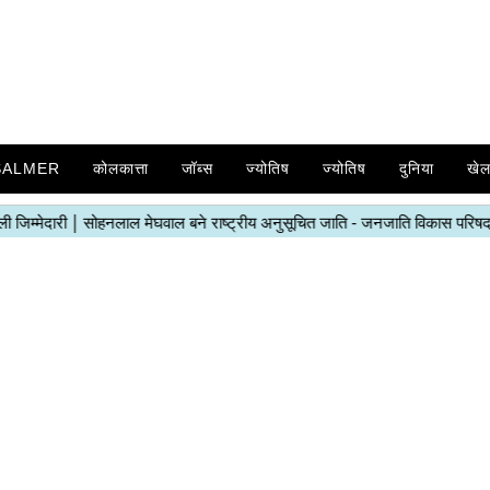
SALMER
कोलकात्ता
जॉब्स
ज्योतिष
ज्योतिष
दुनिया
खे