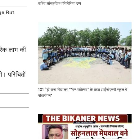
सहित सांस्कृतिक गतिविधियां ठप्प
ारिक लाभ की
गी। परिचितों
101 पेड़ो सजा विद्यालय "*वन महोत्सव” के तहत आईजीएनपी स्कूल में
पौधारोपण*