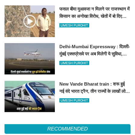
फसल बीमा मुआवजा न मिलने पर राजस्थान में
किसान का अनोखा विरोध, खेतों में बो दिए
500-500 रुपए के नोट, वीडियो वायरल
UMESH PUROHIT
Delhi-Mumbai Expressway : दिल्ली-
मुंबई एक्सप्रेसवे पर अब मिलेगी ये सुविधा,
हेलीकॉप्टर सर्विस से तुरंत घायल पहुंचेगा
UMESH PUROHIT
हॉस्पिटल
New Vande Bharat train : शरू हुई
नई वंदे भारत ट्रैन, तीन राज्यों के लाखों लोगों
का सफर होगा आसान, देखें पूरा रूटमैप
UMESH PUROHIT
RECOMMENDED