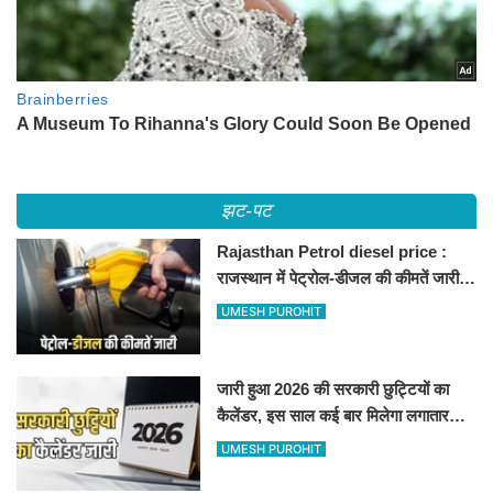
झट-पट
Rajasthan Petrol diesel price :
राजस्थान में पेट्रोल-डीजल की कीमतें जारी,
जानिए बीकानेर समेत पुरे प्रदेश में नए रेट
UMESH PUROHIT
जारी हुआ 2026 की सरकारी छुट्टियों का
कैलेंडर, इस साल कई बार मिलेगा लगातार
अवकाश, देखें
UMESH PUROHIT