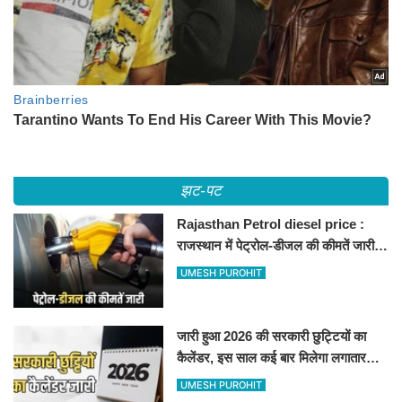
झट-पट
Rajasthan Petrol diesel price :
राजस्थान में पेट्रोल-डीजल की कीमतें जारी,
जानिए बीकानेर समेत पुरे प्रदेश में नए रेट
UMESH PUROHIT
जारी हुआ 2026 की सरकारी छुट्टियों का
कैलेंडर, इस साल कई बार मिलेगा लगातार
अवकाश, देखें
UMESH PUROHIT