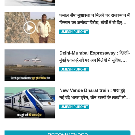
फसल बीमा मुआवजा न मिलने पर राजस्थान में
किसान का अनोखा विरोध, खेतों में बो दिए
500-500 रुपए के नोट, वीडियो वायरल
UMESH PUROHIT
Delhi-Mumbai Expressway : दिल्ली-
मुंबई एक्सप्रेसवे पर अब मिलेगी ये सुविधा,
हेलीकॉप्टर सर्विस से तुरंत घायल पहुंचेगा
UMESH PUROHIT
हॉस्पिटल
New Vande Bharat train : शरू हुई
नई वंदे भारत ट्रैन, तीन राज्यों के लाखों लोगों
का सफर होगा आसान, देखें पूरा रूटमैप
UMESH PUROHIT