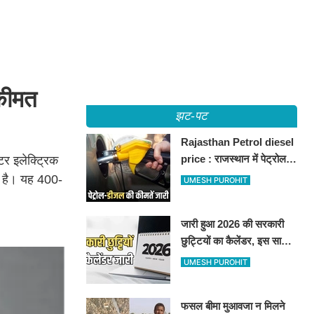
कीमत
झट-पट
Rajasthan Petrol diesel
price : राजस्थान में पेट्रोल-
र इलेक्ट्रिक
डीजल की कीमतें जारी, जानिए
ई है। यह 400-
UMESH PUROHIT
बीकानेर समेत पुरे प्रदेश में नए
रेट
जारी हुआ 2026 की सरकारी
छुट्टियों का कैलेंडर, इस साल
कई बार मिलेगा लगातार
UMESH PUROHIT
अवकाश, देखें
फसल बीमा मुआवजा न मिलने