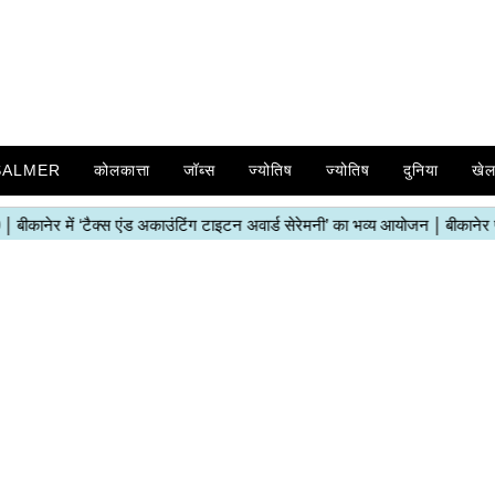
SALMER
कोलकात्ता
जॉब्स
ज्योतिष
ज्योतिष
दुनिया
खे