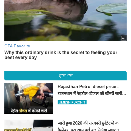
झट-पट
Rajasthan Petrol diesel price :
राजस्थान में पेट्रोल-डीजल की कीमतें जारी,
जानिए बीकानेर समेत पुरे प्रदेश में नए रेट
UMESH PUROHIT
जारी हुआ 2026 की सरकारी छुट्टियों का
कैलेंडर, इस साल कई बार मिलेगा लगातार