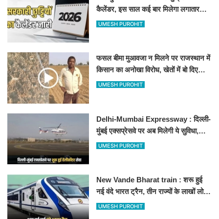
कैलेंडर, इस साल कई बार मिलेगा लगातार
अवकाश, देखें
UMESH PUROHIT
फसल बीमा मुआवजा न मिलने पर राजस्थान में
किसान का अनोखा विरोध, खेतों में बो दिए
500-500 रुपए के नोट, वीडियो वायरल
UMESH PUROHIT
Delhi-Mumbai Expressway : दिल्ली-
मुंबई एक्सप्रेसवे पर अब मिलेगी ये सुविधा,
हेलीकॉप्टर सर्विस से तुरंत घायल पहुंचेगा
UMESH PUROHIT
हॉस्पिटल
New Vande Bharat train : शरू हुई
नई वंदे भारत ट्रैन, तीन राज्यों के लाखों लोगों
का सफर होगा आसान, देखें पूरा रूटमैप
UMESH PUROHIT