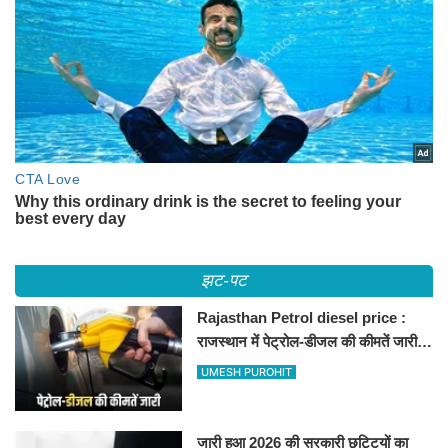
झट-पट
Rajasthan Petrol diesel price :
राजस्थान में पेट्रोल-डीजल की कीमतें जारी,
जानिए बीकानेर समेत पुरे प्रदेश में नए रेट
UMESH PUROHIT
जारी हुआ 2026 की सरकारी छुट्टियों का