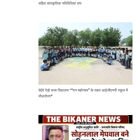
सहित सांस्कृतिक गतिविधियां ठप्प
101 पेड़ो सजा विद्यालय "*वन महोत्सव” के तहत आईजीएनपी स्कूल में
पौधारोपण*