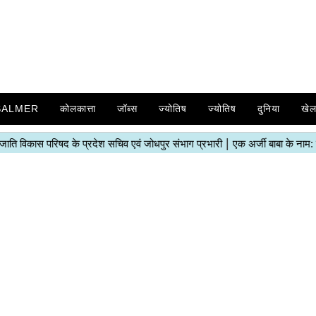
SALMER
कोलकात्ता
जॉब्स
ज्योतिष
ज्योतिष
दुनिया
खे