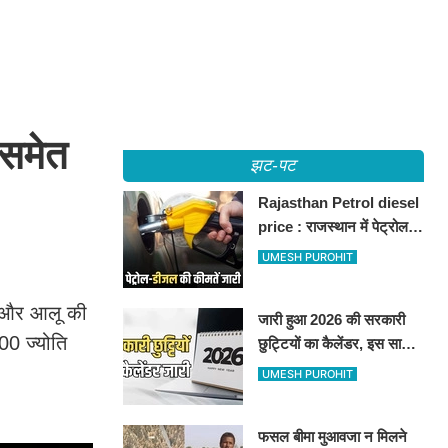
 समेत
झट-पट
Rajasthan Petrol diesel
price : राजस्थान में पेट्रोल-
डीजल की कीमतें जारी, जानिए
UMESH PUROHIT
बीकानेर समेत पुरे प्रदेश में नए
रेट
े और आलू की
जारी हुआ 2026 की सरकारी
0 ज्योति
छुट्टियों का कैलेंडर, इस साल
कई बार मिलेगा लगातार
UMESH PUROHIT
अवकाश, देखें
फसल बीमा मुआवजा न मिलने