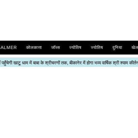
SALMER
कोलकात्ता
जॉब्स
ज्योतिष
ज्योतिष
दुनिया
खे