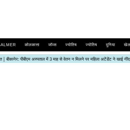
SALMER
कोलकात्ता
जॉब्स
ज्योतिष
ज्योतिष
दुनिया
खे