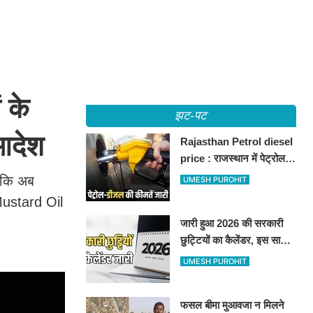
 के
झट-पट
आदेश
Rajasthan Petrol diesel
price : राजस्थान में पेट्रोल-
डीजल की कीमतें जारी, जानिए
ै कि अब
UMESH PUROHIT
बीकानेर समेत पुरे प्रदेश में नए
Mustard Oil
रेट
जारी हुआ 2026 की सरकारी
छुट्टियों का कैलेंडर, इस साल
कई बार मिलेगा लगातार
UMESH PUROHIT
अवकाश, देखें
फसल बीमा मुआवजा न मिलने