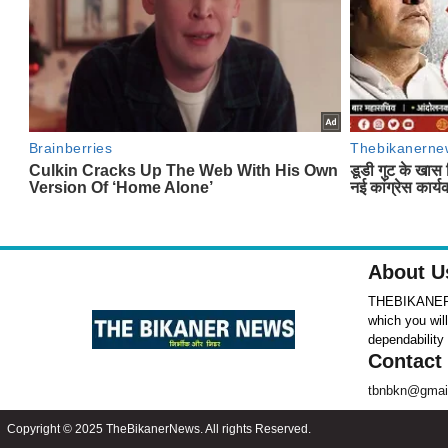
About U
THEBIKANERNE
which you wil
dependability
Contact
tbnbkn@gmai
Copyright © 2025 TheBikanerNews. All rights Reserved.