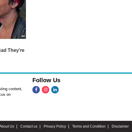
Follow Us
ting content,
ocus on
About Us
Contact us
Privacy Policy
Terms and Condition
Disclaimer