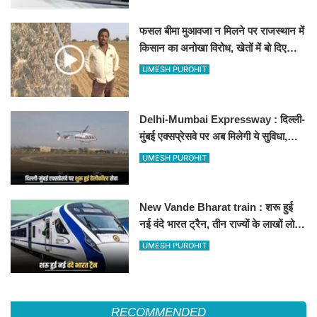
फसल बीमा मुआवजा न मिलने पर राजस्थान में
किसान का अनोखा विरोध, खेतों में बो दिए
500-500 रुपए के नोट, वीडियो वायरल
UMESH PUROHIT
Delhi-Mumbai Expressway : दिल्ली-
मुंबई एक्सप्रेसवे पर अब मिलेगी ये सुविधा,
हेलीकॉप्टर सर्विस से तुरंत घायल पहुंचेगा
UMESH PUROHIT
हॉस्पिटल
New Vande Bharat train : शरू हुई
नई वंदे भारत ट्रैन, तीन राज्यों के लाखों लोगों
का सफर होगा आसान, देखें पूरा रूटमैप
UMESH PUROHIT
RECOMMENDED