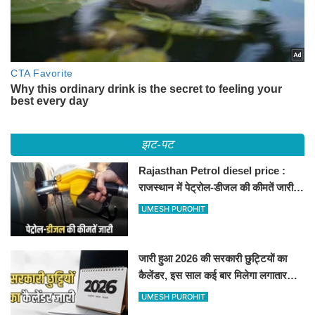
झट-पट
Rajasthan Petrol diesel price :
राजस्थान में पेट्रोल-डीजल की कीमतें जारी,
जानिए बीकानेर समेत पुरे प्रदेश में नए रेट
UMESH PUROHIT
जारी हुआ 2026 की सरकारी छुट्टियों का
कैलेंडर, इस साल कई बार मिलेगा लगातार
अवकाश, देखें
UMESH PUROHIT