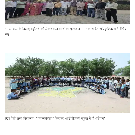
टाउन हाल के किराए बढ़ोतरी को लेकर कलाकारों का प्रदर्शन , नाटक सहित सांस्कृतिक गतिविधियां
ठप्प
101 पेड़ो सजा विद्यालय "*वन महोत्सव” के तहत आईजीएनपी स्कूल में पौधारोपण*