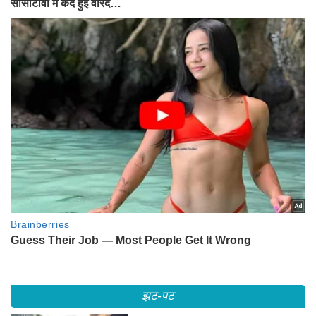
झट-पट