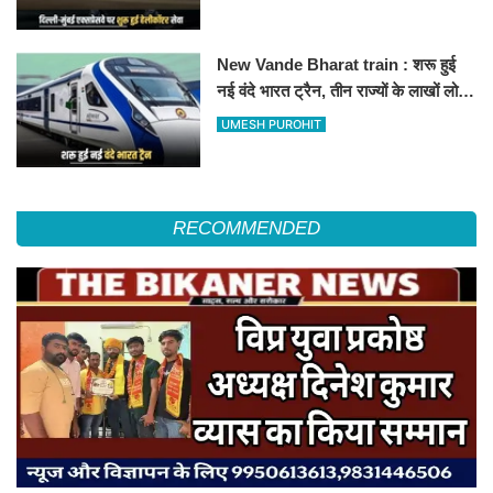
हॉस्पिटल
New Vande Bharat train : शरू हुई
नई वंदे भारत ट्रैन, तीन राज्यों के लाखों लोगों
का सफर होगा आसान, देखें पूरा रूटमैप
UMESH PUROHIT
RECOMMENDED