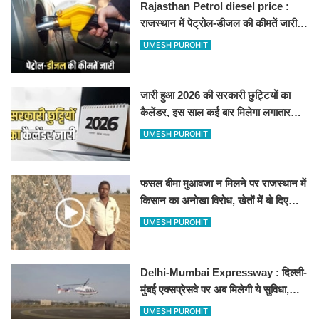
Rajasthan Petrol diesel price :
राजस्थान में पेट्रोल-डीजल की कीमतें जारी,
जानिए बीकानेर समेत पुरे प्रदेश में नए रेट
UMESH PUROHIT
जारी हुआ 2026 की सरकारी छुट्टियों का
कैलेंडर, इस साल कई बार मिलेगा लगातार
अवकाश, देखें
UMESH PUROHIT
फसल बीमा मुआवजा न मिलने पर राजस्थान में
किसान का अनोखा विरोध, खेतों में बो दिए
500-500 रुपए के नोट, वीडियो वायरल
UMESH PUROHIT
Delhi-Mumbai Expressway : दिल्ली-
मुंबई एक्सप्रेसवे पर अब मिलेगी ये सुविधा,
हेलीकॉप्टर सर्विस से तुरंत घायल पहुंचेगा
UMESH PUROHIT