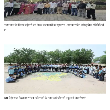
टाउन हाल के किराए बढ़ोतरी को लेकर कलाकारों का प्रदर्शन , नाटक सहित सांस्कृतिक गतिविधियां
ठप्प
101 पेड़ो सजा विद्यालय "*वन महोत्सव” के तहत आईजीएनपी स्कूल में पौधारोपण*