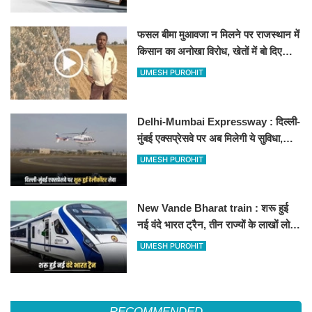
फसल बीमा मुआवजा न मिलने पर राजस्थान में
किसान का अनोखा विरोध, खेतों में बो दिए
500-500 रुपए के नोट, वीडियो वायरल
UMESH PUROHIT
Delhi-Mumbai Expressway : दिल्ली-
मुंबई एक्सप्रेसवे पर अब मिलेगी ये सुविधा,
हेलीकॉप्टर सर्विस से तुरंत घायल पहुंचेगा
UMESH PUROHIT
हॉस्पिटल
New Vande Bharat train : शरू हुई
नई वंदे भारत ट्रैन, तीन राज्यों के लाखों लोगों
का सफर होगा आसान, देखें पूरा रूटमैप
UMESH PUROHIT
RECOMMENDED