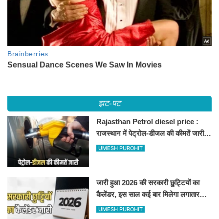
झट-पट
Rajasthan Petrol diesel price :
राजस्थान में पेट्रोल-डीजल की कीमतें जारी,
जानिए बीकानेर समेत पुरे प्रदेश में नए रेट
UMESH PUROHIT
जारी हुआ 2026 की सरकारी छुट्टियों का
कैलेंडर, इस साल कई बार मिलेगा लगातार
अवकाश, देखें
UMESH PUROHIT