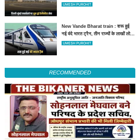
हेलीकॉप्टर सर्विस से तुरंत घायल पहुंचेगा
UMESH PUROHIT
हॉस्पिटल
New Vande Bharat train : शरू हुई
नई वंदे भारत ट्रैन, तीन राज्यों के लाखों लोगों
का सफर होगा आसान, देखें पूरा रूटमैप
UMESH PUROHIT
RECOMMENDED