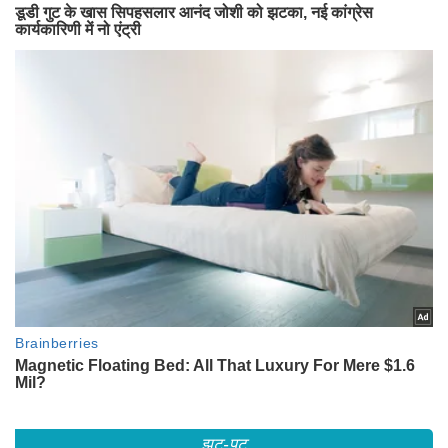
झट-पट