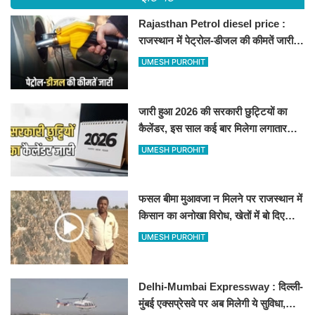
Rajasthan Petrol diesel price :
राजस्थान में पेट्रोल-डीजल की कीमतें जारी,
जानिए बीकानेर समेत पुरे प्रदेश में नए रेट
UMESH PUROHIT
जारी हुआ 2026 की सरकारी छुट्टियों का
कैलेंडर, इस साल कई बार मिलेगा लगातार
अवकाश, देखें
UMESH PUROHIT
फसल बीमा मुआवजा न मिलने पर राजस्थान में
किसान का अनोखा विरोध, खेतों में बो दिए
500-500 रुपए के नोट, वीडियो वायरल
UMESH PUROHIT
Delhi-Mumbai Expressway : दिल्ली-
मुंबई एक्सप्रेसवे पर अब मिलेगी ये सुविधा,