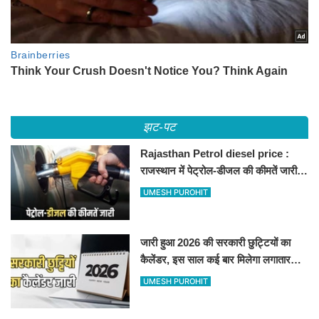
झट-पट
Rajasthan Petrol diesel price :
राजस्थान में पेट्रोल-डीजल की कीमतें जारी,
जानिए बीकानेर समेत पुरे प्रदेश में नए रेट
UMESH PUROHIT
जारी हुआ 2026 की सरकारी छुट्टियों का
कैलेंडर, इस साल कई बार मिलेगा लगातार
अवकाश, देखें
UMESH PUROHIT