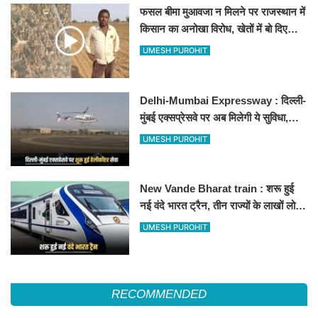
फसल बीमा मुआवजा न मिलने पर राजस्थान में
किसान का अनोखा विरोध, खेतों में बो दिए
500-500 रुपए के नोट, वीडियो वायरल
UMESH PUROHIT
Delhi-Mumbai Expressway : दिल्ली-
मुंबई एक्सप्रेसवे पर अब मिलेगी ये सुविधा,
हेलीकॉप्टर सर्विस से तुरंत घायल पहुंचेगा
UMESH PUROHIT
हॉस्पिटल
New Vande Bharat train : शरू हुई
नई वंदे भारत ट्रैन, तीन राज्यों के लाखों लोगों
का सफर होगा आसान, देखें पूरा रूटमैप
UMESH PUROHIT
RECOMMENDED