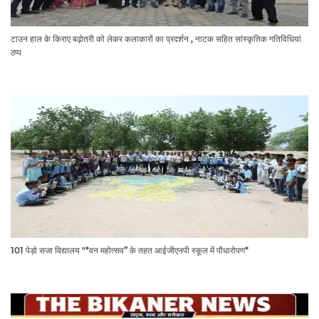
टाउन हाल के किराए बढ़ोतरी को लेकर कलाकारों का प्रदर्शन , नाटक सहित सांस्कृतिक गतिविधियां
ठप्प
101 पेड़ो सजा विद्यालय "*वन महोत्सव” के तहत आईजीएनपी स्कूल में पौधारोपण*