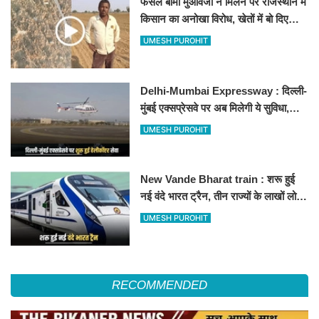
फसल बीमा मुआवजा न मिलने पर राजस्थान में
किसान का अनोखा विरोध, खेतों में बो दिए
500-500 रुपए के नोट, वीडियो वायरल
UMESH PUROHIT
Delhi-Mumbai Expressway : दिल्ली-
मुंबई एक्सप्रेसवे पर अब मिलेगी ये सुविधा,
हेलीकॉप्टर सर्विस से तुरंत घायल पहुंचेगा
UMESH PUROHIT
हॉस्पिटल
New Vande Bharat train : शरू हुई
नई वंदे भारत ट्रैन, तीन राज्यों के लाखों लोगों
का सफर होगा आसान, देखें पूरा रूटमैप
UMESH PUROHIT
RECOMMENDED