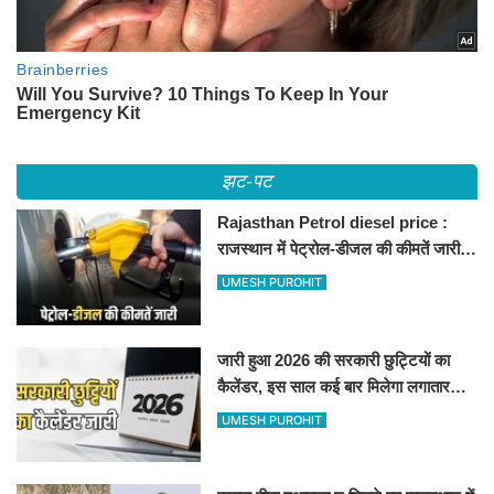
झट-पट
Rajasthan Petrol diesel price :
राजस्थान में पेट्रोल-डीजल की कीमतें जारी,
जानिए बीकानेर समेत पुरे प्रदेश में नए रेट
UMESH PUROHIT
जारी हुआ 2026 की सरकारी छुट्टियों का
कैलेंडर, इस साल कई बार मिलेगा लगातार
अवकाश, देखें
UMESH PUROHIT