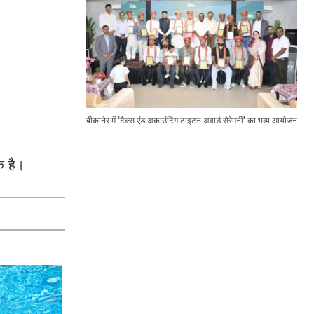
बीकानेर में ‘टैक्स एंड अकाउंटिंग टाइटन अवार्ड सेरेमनी’ का भव्य आयोजन
क है।