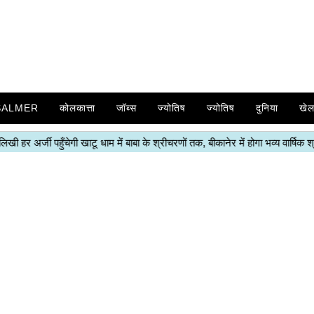
SALMER
कोलकात्ता
जॉब्स
ज्योतिष
ज्योतिष
दुनिया
खे