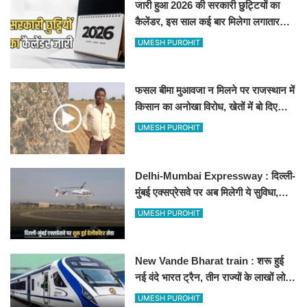
जारी हुआ 2026 की सरकारी छुट्टियों का
कैलेंडर, इस साल कई बार मिलेगा लगातार
अवकाश, देखें
UMESH PUROHIT
फसल बीमा मुआवजा न मिलने पर राजस्थान में
किसान का अनोखा विरोध, खेतों में बो दिए
500-500 रुपए के नोट, वीडियो वायरल
UMESH PUROHIT
Delhi-Mumbai Expressway : दिल्ली-
मुंबई एक्सप्रेसवे पर अब मिलेगी ये सुविधा,
हेलीकॉप्टर सर्विस से तुरंत घायल पहुंचेगा
UMESH PUROHIT
हॉस्पिटल
New Vande Bharat train : शरू हुई
नई वंदे भारत ट्रैन, तीन राज्यों के लाखों लोगों
का सफर होगा आसान, देखें पूरा रूटमैप
UMESH PUROHIT