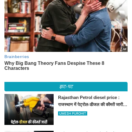
झट-पट
Rajasthan Petrol diesel price :
राजस्थान में पेट्रोल-डीजल की कीमतें जारी,
जानिए बीकानेर समेत पुरे प्रदेश में नए रेट
UMESH PUROHIT