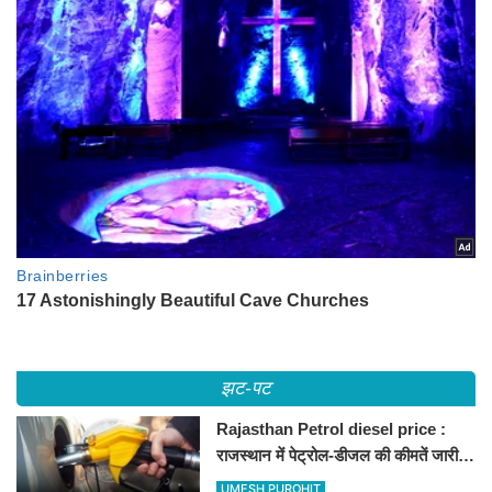
झट-पट
Rajasthan Petrol diesel price :
राजस्थान में पेट्रोल-डीजल की कीमतें जारी,
जानिए बीकानेर समेत पुरे प्रदेश में नए रेट
UMESH PUROHIT