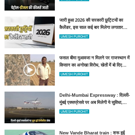
जारी हुआ 2026 की सरकारी छुट्टियों का
कैलेंडर, इस साल कई बार मिलेगा लगातार
अवकाश, देखें
UMESH PUROHIT
फसल बीमा मुआवजा न मिलने पर राजस्थान में
किसान का अनोखा विरोध, खेतों में बो दिए
500-500 रुपए के नोट, वीडियो वायरल
UMESH PUROHIT
Delhi-Mumbai Expressway : दिल्ली-
मुंबई एक्सप्रेसवे पर अब मिलेगी ये सुविधा,
हेलीकॉप्टर सर्विस से तुरंत घायल पहुंचेगा
UMESH PUROHIT
हॉस्पिटल
New Vande Bharat train : शरू हुई