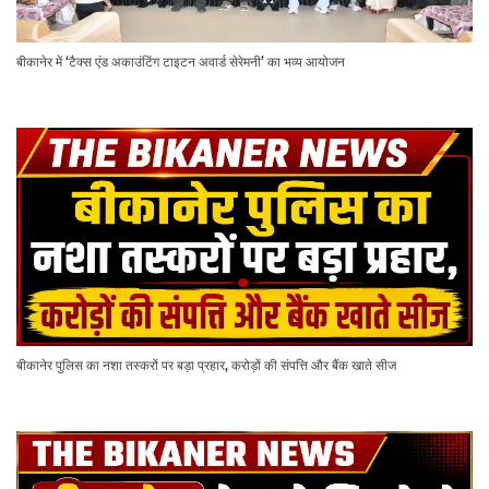
बीकानेर में ‘टैक्स एंड अकाउंटिंग टाइटन अवार्ड सेरेमनी’ का भव्य आयोजन
बीकानेर पुलिस का नशा तस्करों पर बड़ा प्रहार, करोड़ों की संपत्ति और बैंक खाते सीज