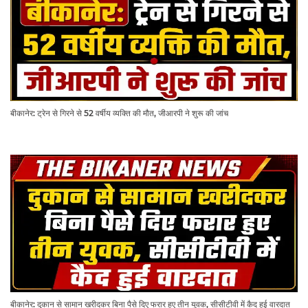
बीकानेर: ट्रेन से गिरने से 52 वर्षीय व्यक्ति की मौत, जीआरपी ने शुरू की जांच
बीकानेर: दुकान से सामान खरीदकर बिना पैसे दिए फरार हुए तीन युवक, सीसीटीवी में कैद हुई वारदात