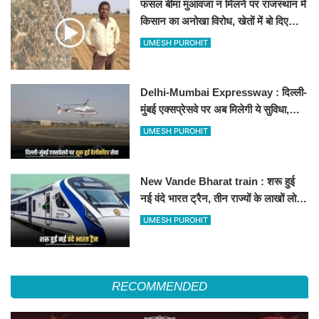
फसल बीमा मुआवजा न मिलने पर राजस्थान में
किसान का अनोखा विरोध, खेतों में बो दिए
500-500 रुपए के नोट, वीडियो वायरल
UMESH PUROHIT
Delhi-Mumbai Expressway : दिल्ली-
मुंबई एक्सप्रेसवे पर अब मिलेगी ये सुविधा,
हेलीकॉप्टर सर्विस से तुरंत घायल पहुंचेगा
UMESH PUROHIT
हॉस्पिटल
New Vande Bharat train : शरू हुई
नई वंदे भारत ट्रैन, तीन राज्यों के लाखों लोगों
का सफर होगा आसान, देखें पूरा रूटमैप
UMESH PUROHIT
RECOMMENDED