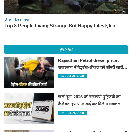
झट-पट
Rajasthan Petrol diesel price :
राजस्थान में पेट्रोल-डीजल की कीमतें जारी,
जानिए बीकानेर समेत पुरे प्रदेश में नए रेट
UMESH PUROHIT
जारी हुआ 2026 की सरकारी छुट्टियों का
कैलेंडर, इस साल कई बार मिलेगा लगातार
अवकाश, देखें
UMESH PUROHIT