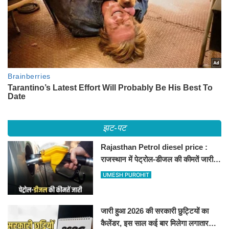
झट-पट
Rajasthan Petrol diesel price :
राजस्थान में पेट्रोल-डीजल की कीमतें जारी,
जानिए बीकानेर समेत पुरे प्रदेश में नए रेट
UMESH PUROHIT
जारी हुआ 2026 की सरकारी छुट्टियों का
कैलेंडर, इस साल कई बार मिलेगा लगातार