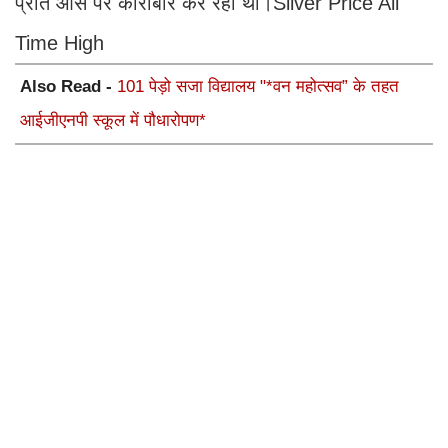
प्रति औंस पर कारोबार कर रहा था।Silver Price All
Time High
Also Read -
101 पेड़ो सजा विद्यालय "*वन महोत्सव” के तहत
आईजीएनपी स्कूल में पौधारोपण*