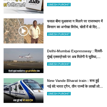
अवकाश, देखें
UMESH PUROHIT
फसल बीमा मुआवजा न मिलने पर राजस्थान में
किसान का अनोखा विरोध, खेतों में बो दिए
500-500 रुपए के नोट, वीडियो वायरल
UMESH PUROHIT
Delhi-Mumbai Expressway : दिल्ली-
मुंबई एक्सप्रेसवे पर अब मिलेगी ये सुविधा,
हेलीकॉप्टर सर्विस से तुरंत घायल पहुंचेगा
UMESH PUROHIT
हॉस्पिटल
New Vande Bharat train : शरू हुई
नई वंदे भारत ट्रैन, तीन राज्यों के लाखों लोगों
का सफर होगा आसान, देखें पूरा रूटमैप
UMESH PUROHIT