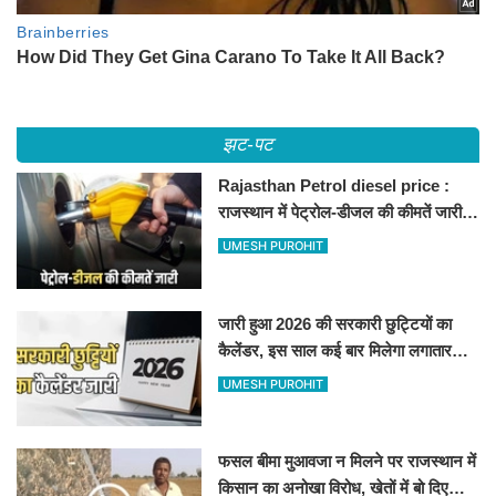
झट-पट
Rajasthan Petrol diesel price :
राजस्थान में पेट्रोल-डीजल की कीमतें जारी,
जानिए बीकानेर समेत पुरे प्रदेश में नए रेट
UMESH PUROHIT
जारी हुआ 2026 की सरकारी छुट्टियों का
कैलेंडर, इस साल कई बार मिलेगा लगातार
अवकाश, देखें
UMESH PUROHIT
फसल बीमा मुआवजा न मिलने पर राजस्थान में
किसान का अनोखा विरोध, खेतों में बो दिए