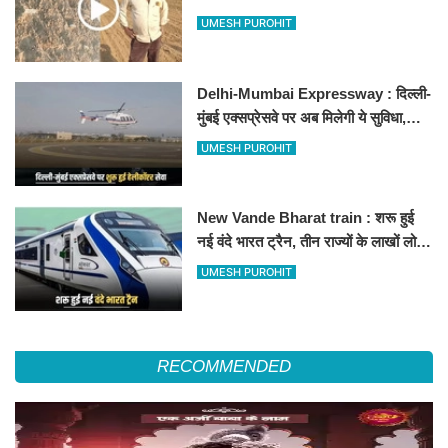
500-500 रुपए के नोट, वीडियो वायरल
UMESH PUROHIT
Delhi-Mumbai Expressway : दिल्ली-
मुंबई एक्सप्रेसवे पर अब मिलेगी ये सुविधा,
हेलीकॉप्टर सर्विस से तुरंत घायल पहुंचेगा
UMESH PUROHIT
हॉस्पिटल
New Vande Bharat train : शरू हुई
नई वंदे भारत ट्रैन, तीन राज्यों के लाखों लोगों
का सफर होगा आसान, देखें पूरा रूटमैप
UMESH PUROHIT
RECOMMENDED