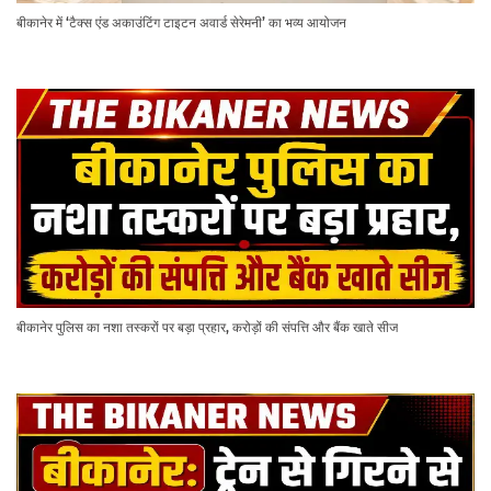
बीकानेर में ‘टैक्स एंड अकाउंटिंग टाइटन अवार्ड सेरेमनी’ का भव्य आयोजन
बीकानेर पुलिस का नशा तस्करों पर बड़ा प्रहार, करोड़ों की संपत्ति और बैंक खाते सीज