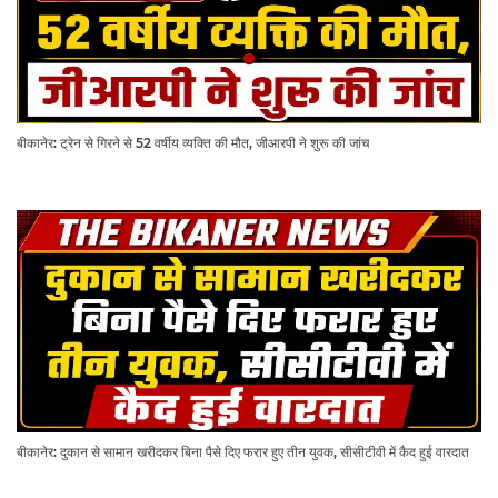
बीकानेर: ट्रेन से गिरने से 52 वर्षीय व्यक्ति की मौत, जीआरपी ने शुरू की जांच
बीकानेर: दुकान से सामान खरीदकर बिना पैसे दिए फरार हुए तीन युवक, सीसीटीवी में कैद हुई वारदात