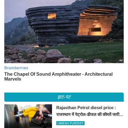
झट-पट
Rajasthan Petrol diesel price :
राजस्थान में पेट्रोल-डीजल की कीमतें जारी,
जानिए बीकानेर समेत पुरे प्रदेश में नए रेट
UMESH PUROHIT