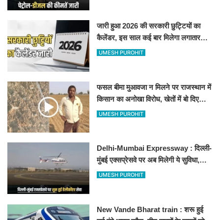
जारी हुआ 2026 की सरकारी छुट्टियों का
कैलेंडर, इस साल कई बार मिलेगा लगातार
अवकाश, देखें
UMESH PUROHIT
फसल बीमा मुआवजा न मिलने पर राजस्थान में
किसान का अनोखा विरोध, खेतों में बो दिए
500-500 रुपए के नोट, वीडियो वायरल
UMESH PUROHIT
Delhi-Mumbai Expressway : दिल्ली-
मुंबई एक्सप्रेसवे पर अब मिलेगी ये सुविधा,
हेलीकॉप्टर सर्विस से तुरंत घायल पहुंचेगा
UMESH PUROHIT
हॉस्पिटल
New Vande Bharat train : शरू हुई