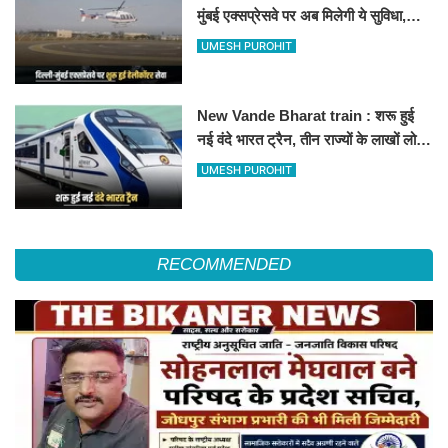
मुंबई एक्सप्रेसवे पर अब मिलेगी ये सुविधा,
हेलीकॉप्टर सर्विस से तुरंत घायल पहुंचेगा
UMESH PUROHIT
हॉस्पिटल
New Vande Bharat train : शरू हुई
नई वंदे भारत ट्रैन, तीन राज्यों के लाखों लोगों
का सफर होगा आसान, देखें पूरा रूटमैप
UMESH PUROHIT
RECOMMENDED