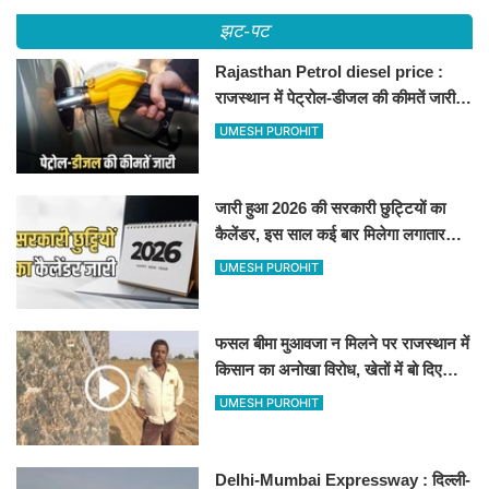
झट-पट
Rajasthan Petrol diesel price :
राजस्थान में पेट्रोल-डीजल की कीमतें जारी,
जानिए बीकानेर समेत पुरे प्रदेश में नए रेट
UMESH PUROHIT
जारी हुआ 2026 की सरकारी छुट्टियों का
कैलेंडर, इस साल कई बार मिलेगा लगातार
अवकाश, देखें
UMESH PUROHIT
फसल बीमा मुआवजा न मिलने पर राजस्थान में
किसान का अनोखा विरोध, खेतों में बो दिए
500-500 रुपए के नोट, वीडियो वायरल
UMESH PUROHIT
Delhi-Mumbai Expressway : दिल्ली-