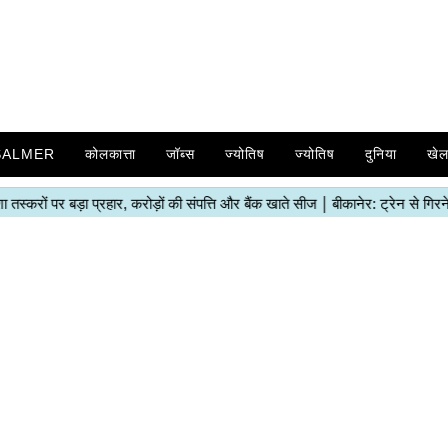
SALMER
कोलकात्ता
जॉब्स
ज्योतिष
ज्योतिष
दुनिया
खे