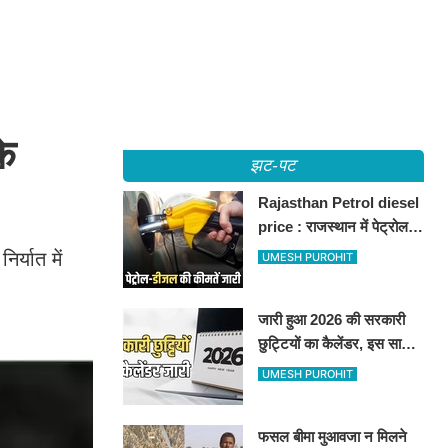
के
झट-पट
Rajasthan Petrol diesel
price : राजस्थान में पेट्रोल-
डीजल की कीमतें जारी, जानिए
र्यात में
UMESH PUROHIT
बीकानेर समेत पुरे प्रदेश में नए
रेट
जारी हुआ 2026 की सरकारी
छुट्टियों का कैलेंडर, इस साल
कई बार मिलेगा लगातार
UMESH PUROHIT
अवकाश, देखें
फसल बीमा मुआवजा न मिलने