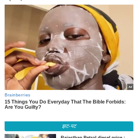
झट-पट
Rajasthan Petrol diesel price :