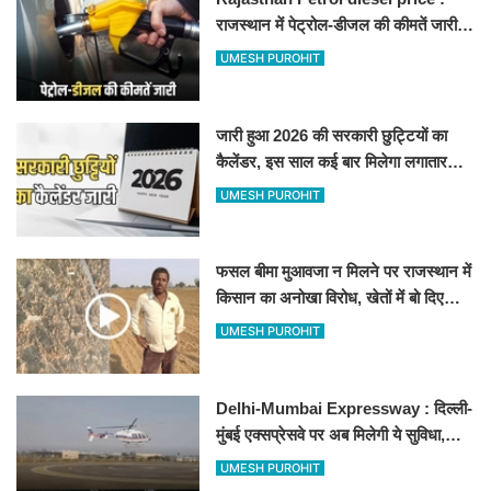
राजस्थान में पेट्रोल-डीजल की कीमतें जारी,
जानिए बीकानेर समेत पुरे प्रदेश में नए रेट
UMESH PUROHIT
जारी हुआ 2026 की सरकारी छुट्टियों का
कैलेंडर, इस साल कई बार मिलेगा लगातार
अवकाश, देखें
UMESH PUROHIT
फसल बीमा मुआवजा न मिलने पर राजस्थान में
किसान का अनोखा विरोध, खेतों में बो दिए
500-500 रुपए के नोट, वीडियो वायरल
UMESH PUROHIT
Delhi-Mumbai Expressway : दिल्ली-
मुंबई एक्सप्रेसवे पर अब मिलेगी ये सुविधा,
हेलीकॉप्टर सर्विस से तुरंत घायल पहुंचेगा
UMESH PUROHIT
हॉस्पिटल