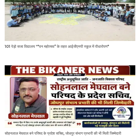
101 पेड़ो सजा विद्यालय "*वन महोत्सव” के तहत आईजीएनपी स्कूल में पौधारोपण*
सोहनलाल मेघवाल बने परिषद के प्रदेश सचिव, जोधपुर संभाग प्रभारी की भी मिली जिम्मेदारी