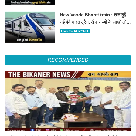
New Vande Bharat train : शरू हुई
नई वंदे भारत ट्रैन, तीन राज्यों के लाखों लोगों
का सफर होगा आसान, देखें पूरा रूटमैप
UMESH PUROHIT
RECOMMENDED