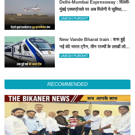
Delhi-Mumbai Expressway : दिल्ली-
मुंबई एक्सप्रेसवे पर अब मिलेगी ये सुविधा,
हेलीकॉप्टर सर्विस से तुरंत घायल पहुंचेगा
UMESH PUROHIT
हॉस्पिटल
New Vande Bharat train : शरू हुई
नई वंदे भारत ट्रैन, तीन राज्यों के लाखों लोगों
का सफर होगा आसान, देखें पूरा रूटमैप
UMESH PUROHIT
RECOMMENDED