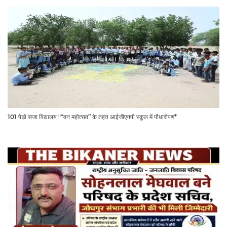
101 पेड़ो सजा विद्यालय "*वन महोत्सव” के तहत आईजीएनपी स्कूल में पौधारोपण*