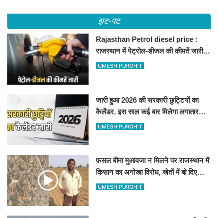
झट-पट
Rajasthan Petrol diesel price :
राजस्थान में पेट्रोल-डीजल की कीमतें जारी,
जानिए बीकानेर समेत पुरे प्रदेश में नए रेट
UMESH PUROHIT
जारी हुआ 2026 की सरकारी छुट्टियों का
कैलेंडर, इस साल कई बार मिलेगा लगातार
अवकाश, देखें
UMESH PUROHIT
फसल बीमा मुआवजा न मिलने पर राजस्थान में
किसान का अनोखा विरोध, खेतों में बो दिए
500-500 रुपए के नोट, वीडियो वायरल
UMESH PUROHIT