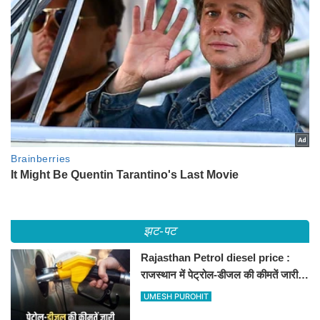
झट-पट
Rajasthan Petrol diesel price :
राजस्थान में पेट्रोल-डीजल की कीमतें जारी,
जानिए बीकानेर समेत पुरे प्रदेश में नए रेट
UMESH PUROHIT