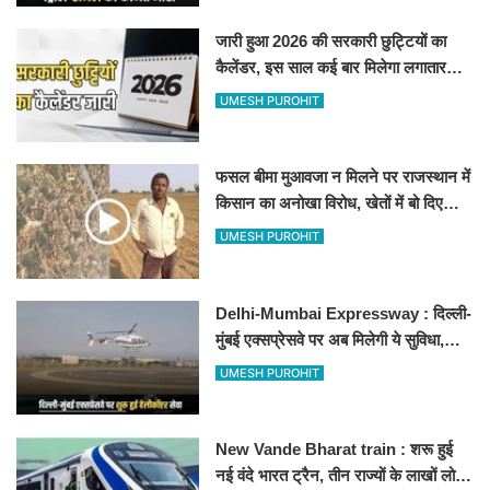
जारी हुआ 2026 की सरकारी छुट्टियों का
कैलेंडर, इस साल कई बार मिलेगा लगातार
अवकाश, देखें
UMESH PUROHIT
फसल बीमा मुआवजा न मिलने पर राजस्थान में
किसान का अनोखा विरोध, खेतों में बो दिए
500-500 रुपए के नोट, वीडियो वायरल
UMESH PUROHIT
Delhi-Mumbai Expressway : दिल्ली-
मुंबई एक्सप्रेसवे पर अब मिलेगी ये सुविधा,
हेलीकॉप्टर सर्विस से तुरंत घायल पहुंचेगा
UMESH PUROHIT
हॉस्पिटल
New Vande Bharat train : शरू हुई
नई वंदे भारत ट्रैन, तीन राज्यों के लाखों लोगों