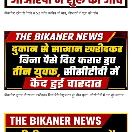
बीकानेर: ट्रेन से गिरने से 52 वर्षीय व्यक्ति की मौत, जीआरपी ने शुरू की जांच
बीकानेर: दुकान से सामान खरीदकर बिना पैसे दिए फरार हुए तीन युवक, सीसीटीवी में कैद हुई वारदात