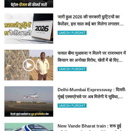
जारी हुआ 2026 की सरकारी छुट्टियों का
कैलेंडर, इस साल कई बार मिलेगा लगातार
अवकाश, देखें
UMESH PUROHIT
फसल बीमा मुआवजा न मिलने पर राजस्थान में
किसान का अनोखा विरोध, खेतों में बो दिए
500-500 रुपए के नोट, वीडियो वायरल
UMESH PUROHIT
Delhi-Mumbai Expressway : दिल्ली-
मुंबई एक्सप्रेसवे पर अब मिलेगी ये सुविधा,
हेलीकॉप्टर सर्विस से तुरंत घायल पहुंचेगा
UMESH PUROHIT
हॉस्पिटल
New Vande Bharat train : शरू हुई