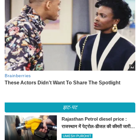
झट-पट
Rajasthan Petrol diesel price :
राजस्थान में पेट्रोल-डीजल की कीमतें जारी,
जानिए बीकानेर समेत पुरे प्रदेश में नए रेट
UMESH PUROHIT