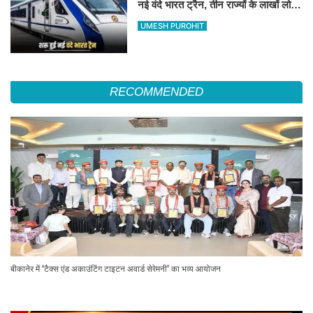
नई वंदे भारत ट्रैन, तीन राज्यों के लाखों लोगों
का सफर होगा आसान, देखें पूरा रूटमैप
UMESH PUROHIT
RECOMMENDED
बीकानेर में ‘टैक्स एंड अकाउंटिंग टाइटन अवार्ड सेरेमनी’ का भव्य आयोजन