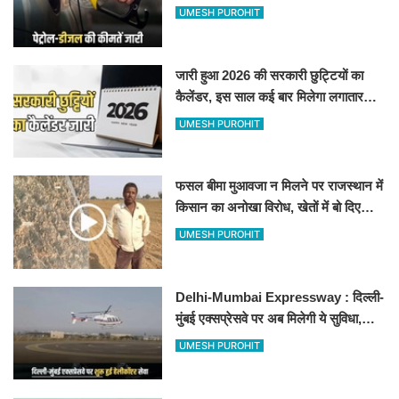
जानिए बीकानेर समेत पुरे प्रदेश में नए रेट
UMESH PUROHIT
जारी हुआ 2026 की सरकारी छुट्टियों का
कैलेंडर, इस साल कई बार मिलेगा लगातार
अवकाश, देखें
UMESH PUROHIT
फसल बीमा मुआवजा न मिलने पर राजस्थान में
किसान का अनोखा विरोध, खेतों में बो दिए
500-500 रुपए के नोट, वीडियो वायरल
UMESH PUROHIT
Delhi-Mumbai Expressway : दिल्ली-
मुंबई एक्सप्रेसवे पर अब मिलेगी ये सुविधा,
हेलीकॉप्टर सर्विस से तुरंत घायल पहुंचेगा
UMESH PUROHIT
हॉस्पिटल