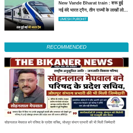
New Vande Bharat train : शरू हुई
नई वंदे भारत ट्रैन, तीन राज्यों के लाखों लोगों
का सफर होगा आसान, देखें पूरा रूटमैप
UMESH PUROHIT
RECOMMENDED
सोहनलाल मेघवाल बने परिषद के प्रदेश सचिव, जोधपुर संभाग प्रभारी की भी मिली जिम्मेदारी