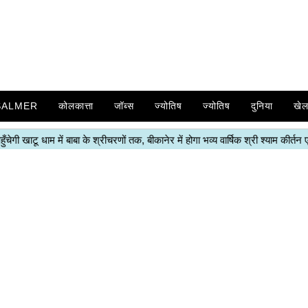
SALMER
कोलकात्ता
जॉब्स
ज्योतिष
ज्योतिष
दुनिया
खे