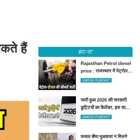
ते हैं
झट-पट
Rajasthan Petrol diesel
price : राजस्थान में पेट्रोल-
डीजल की कीमतें जारी, जानिए
UMESH PUROHIT
बीकानेर समेत पुरे प्रदेश में नए
रेट
जारी हुआ 2026 की सरकारी
छुट्टियों का कैलेंडर, इस साल
कई बार मिलेगा लगातार
UMESH PUROHIT
अवकाश, देखें
फसल बीमा मुआवजा न मिलने