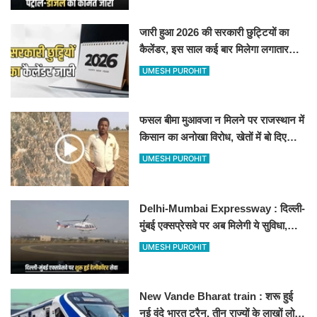
जारी हुआ 2026 की सरकारी छुट्टियों का
कैलेंडर, इस साल कई बार मिलेगा लगातार
अवकाश, देखें
UMESH PUROHIT
फसल बीमा मुआवजा न मिलने पर राजस्थान में
किसान का अनोखा विरोध, खेतों में बो दिए
500-500 रुपए के नोट, वीडियो वायरल
UMESH PUROHIT
Delhi-Mumbai Expressway : दिल्ली-
मुंबई एक्सप्रेसवे पर अब मिलेगी ये सुविधा,
हेलीकॉप्टर सर्विस से तुरंत घायल पहुंचेगा
UMESH PUROHIT
हॉस्पिटल
New Vande Bharat train : शरू हुई
नई वंदे भारत ट्रैन, तीन राज्यों के लाखों लोगों