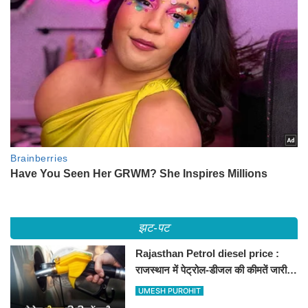
झट-पट
Rajasthan Petrol diesel price :
राजस्थान में पेट्रोल-डीजल की कीमतें जारी,
जानिए बीकानेर समेत पुरे प्रदेश में नए रेट
UMESH PUROHIT