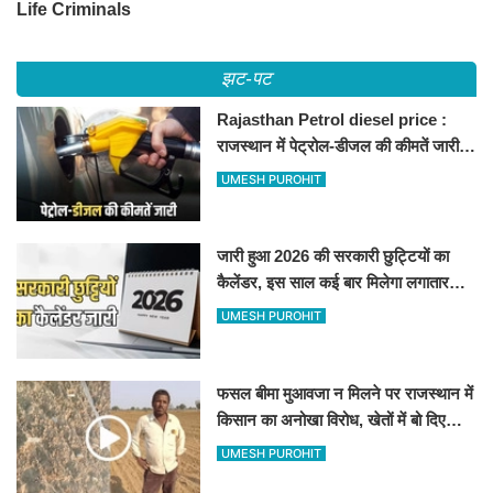
झट-पट
Rajasthan Petrol diesel price :
राजस्थान में पेट्रोल-डीजल की कीमतें जारी,
जानिए बीकानेर समेत पुरे प्रदेश में नए रेट
UMESH PUROHIT
जारी हुआ 2026 की सरकारी छुट्टियों का
कैलेंडर, इस साल कई बार मिलेगा लगातार
अवकाश, देखें
UMESH PUROHIT
फसल बीमा मुआवजा न मिलने पर राजस्थान में
किसान का अनोखा विरोध, खेतों में बो दिए
500-500 रुपए के नोट, वीडियो वायरल
UMESH PUROHIT