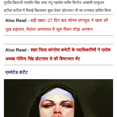
मुजीब खिलजी जयदीप सिंह जावा नंदू गहलोत वसीम फिरोज अब्बासी प्रफुल्ल
हटीला हटीला में मिठाई खिलाकर बुका देकर डोटासरा जी का धन्यवाद ज्ञापित किया
Also Read -
बड़ी खबर:-27 दिन बाद सोनम वांगचुक ने खत्म की
भूख हड़ताल, मेदांता अस्पताल में जूस पीकर तोड़ा अनशन
Also Read -
शहर जिला कांग्रेस कमेटी के पदाधिकारियों ने प्रदेश
अध्यक्ष गोविन्द सिंह डोटासरा से की शिष्टाचार भेंट