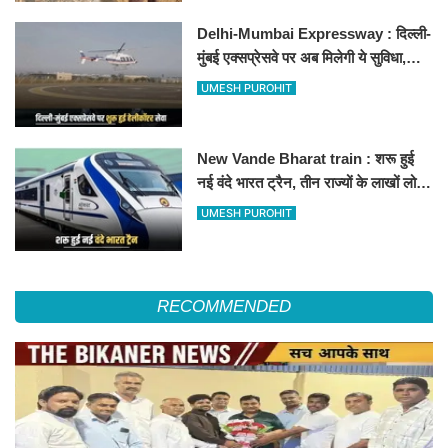
Delhi-Mumbai Expressway : दिल्ली-
मुंबई एक्सप्रेसवे पर अब मिलेगी ये सुविधा,
हेलीकॉप्टर सर्विस से तुरंत घायल पहुंचेगा
UMESH PUROHIT
हॉस्पिटल
New Vande Bharat train : शरू हुई
नई वंदे भारत ट्रैन, तीन राज्यों के लाखों लोगों
का सफर होगा आसान, देखें पूरा रूटमैप
UMESH PUROHIT
RECOMMENDED