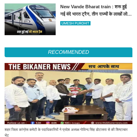
New Vande Bharat train : शरू हुई
नई वंदे भारत ट्रैन, तीन राज्यों के लाखों लोगों
का सफर होगा आसान, देखें पूरा रूटमैप
UMESH PUROHIT
RECOMMENDED
शहर जिला कांग्रेस कमेटी के पदाधिकारियों ने प्रदेश अध्यक्ष गोविन्द सिंह डोटासरा से की शिष्टाचार
भेंट