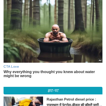
झट-पट
Rajasthan Petrol diesel price :
राजस्थान में पेट्रोल-डीजल की कीमतें जारी,