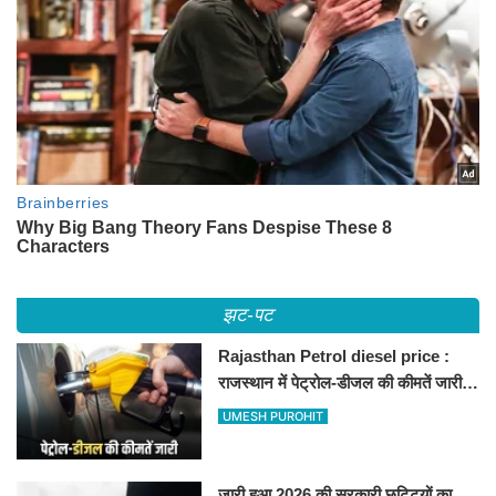
झट-पट
Rajasthan Petrol diesel price :
राजस्थान में पेट्रोल-डीजल की कीमतें जारी,
जानिए बीकानेर समेत पुरे प्रदेश में नए रेट
UMESH PUROHIT
जारी हुआ 2026 की सरकारी छुट्टियों का