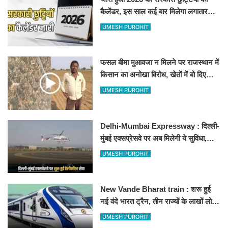
कैलेंडर, इस साल कई बार मिलेगा लगातार
अवकाश, देखें
UMESH PUROHIT
फसल बीमा मुआवजा न मिलने पर राजस्थान में
किसान का अनोखा विरोध, खेतों में बो दिए
500-500 रुपए के नोट, वीडियो वायरल
UMESH PUROHIT
Delhi-Mumbai Expressway : दिल्ली-
मुंबई एक्सप्रेसवे पर अब मिलेगी ये सुविधा,
हेलीकॉप्टर सर्विस से तुरंत घायल पहुंचेगा
UMESH PUROHIT
हॉस्पिटल
New Vande Bharat train : शरू हुई
नई वंदे भारत ट्रैन, तीन राज्यों के लाखों लोगों
का सफर होगा आसान, देखें पूरा रूटमैप
UMESH PUROHIT