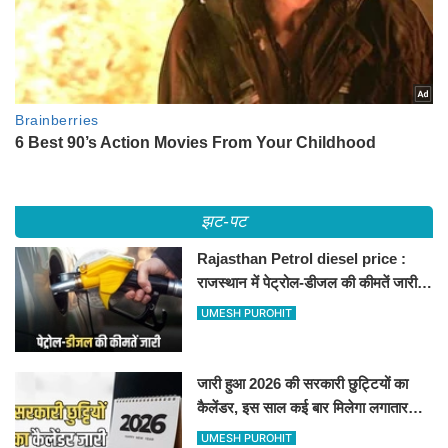
झट-पट
Rajasthan Petrol diesel price :
राजस्थान में पेट्रोल-डीजल की कीमतें जारी,
जानिए बीकानेर समेत पुरे प्रदेश में नए रेट
UMESH PUROHIT
जारी हुआ 2026 की सरकारी छुट्टियों का
कैलेंडर, इस साल कई बार मिलेगा लगातार
अवकाश, देखें
UMESH PUROHIT