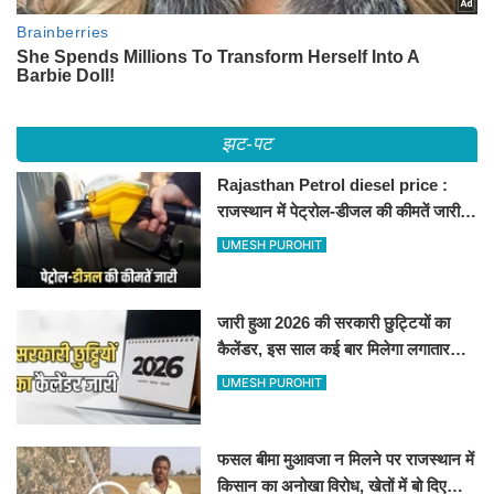
झट-पट
Rajasthan Petrol diesel price :
राजस्थान में पेट्रोल-डीजल की कीमतें जारी,
जानिए बीकानेर समेत पुरे प्रदेश में नए रेट
UMESH PUROHIT
जारी हुआ 2026 की सरकारी छुट्टियों का
कैलेंडर, इस साल कई बार मिलेगा लगातार
अवकाश, देखें
UMESH PUROHIT
फसल बीमा मुआवजा न मिलने पर राजस्थान में
किसान का अनोखा विरोध, खेतों में बो दिए