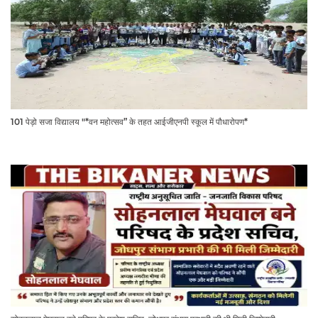
101 पेड़ो सजा विद्यालय "*वन महोत्सव” के तहत आईजीएनपी स्कूल में पौधारोपण*