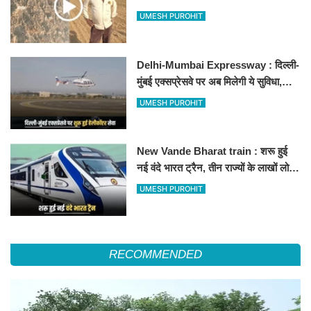
500-500 रुपए के नोट, वीडियो वायरल
UMESH PUROHIT
Delhi-Mumbai Expressway : दिल्ली-
मुंबई एक्सप्रेसवे पर अब मिलेगी ये सुविधा,
हेलीकॉप्टर सर्विस से तुरंत घायल पहुंचेगा
UMESH PUROHIT
हॉस्पिटल
New Vande Bharat train : शरू हुई
नई वंदे भारत ट्रैन, तीन राज्यों के लाखों लोगों
का सफर होगा आसान, देखें पूरा रूटमैप
UMESH PUROHIT
RECOMMENDED