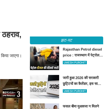
 ठहराव,
झट-पट
Rajasthan Petrol diesel
price : राजस्थान में पेट्रोल-
हण किया जाएगा।
डीजल की कीमतें जारी, जानिए
UMESH PUROHIT
बीकानेर समेत पुरे प्रदेश में नए
रेट
जारी हुआ 2026 की सरकारी
छुट्टियों का कैलेंडर, इस साल
कई बार मिलेगा लगातार
UMESH PUROHIT
अवकाश, देखें
फसल बीमा मुआवजा न मिलने