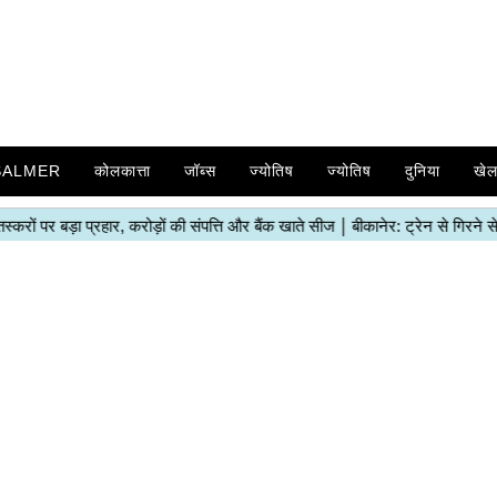
SALMER
कोलकात्ता
जॉब्स
ज्योतिष
ज्योतिष
दुनिया
खे