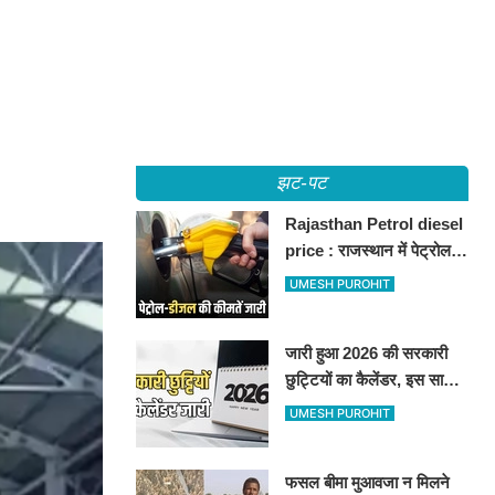
झट-पट
Rajasthan Petrol diesel
price : राजस्थान में पेट्रोल-
डीजल की कीमतें जारी, जानिए
UMESH PUROHIT
बीकानेर समेत पुरे प्रदेश में नए
रेट
जारी हुआ 2026 की सरकारी
छुट्टियों का कैलेंडर, इस साल
कई बार मिलेगा लगातार
UMESH PUROHIT
अवकाश, देखें
फसल बीमा मुआवजा न मिलने