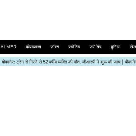
SALMER
कोलकात्ता
जॉब्स
ज्योतिष
ज्योतिष
दुनिया
खे