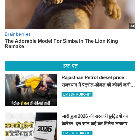
झट-पट
Rajasthan Petrol diesel price :
राजस्थान में पेट्रोल-डीजल की कीमतें जारी,
जानिए बीकानेर समेत पुरे प्रदेश में नए रेट
UMESH PUROHIT
जारी हुआ 2026 की सरकारी छुट्टियों का
कैलेंडर, इस साल कई बार मिलेगा लगातार
अवकाश, देखें
UMESH PUROHIT