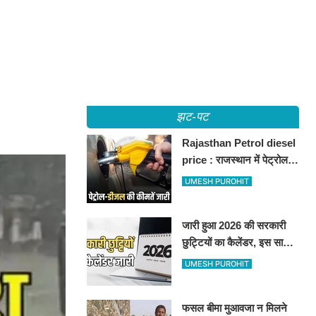
झट-पट
Rajasthan Petrol diesel
price : राजस्थान में पेट्रोल-
डीजल की कीमतें जारी, जानिए
UMESH PUROHIT
बीकानेर समेत पुरे प्रदेश में नए
रेट
जारी हुआ 2026 की सरकारी
छुट्टियों का कैलेंडर, इस साल
कई बार मिलेगा लगातार
UMESH PUROHIT
अवकाश, देखें
फसल बीमा मुआवजा न मिलने