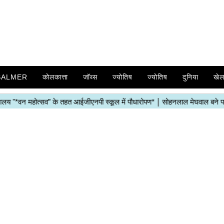
SALMER
कोलकात्ता
जॉब्स
ज्योतिष
ज्योतिष
दुनिया
खे