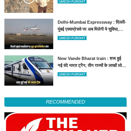
UMESH PUROHIT
Delhi-Mumbai Expressway : दिल्ली-
मुंबई एक्सप्रेसवे पर अब मिलेगी ये सुविधा,
हेलीकॉप्टर सर्विस से तुरंत घायल पहुंचेगा
UMESH PUROHIT
हॉस्पिटल
New Vande Bharat train : शरू हुई
नई वंदे भारत ट्रैन, तीन राज्यों के लाखों लोगों
का सफर होगा आसान, देखें पूरा रूटमैप
UMESH PUROHIT
RECOMMENDED