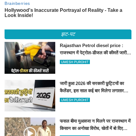
झट-पट
Rajasthan Petrol diesel price :
राजस्थान में पेट्रोल-डीजल की कीमतें जारी,
जानिए बीकानेर समेत पुरे प्रदेश में नए रेट
UMESH PUROHIT
जारी हुआ 2026 की सरकारी छुट्टियों का
कैलेंडर, इस साल कई बार मिलेगा लगातार
अवकाश, देखें
UMESH PUROHIT
फसल बीमा मुआवजा न मिलने पर राजस्थान में
किसान का अनोखा विरोध, खेतों में बो दिए
500-500 रुपए के नोट, वीडियो वायरल