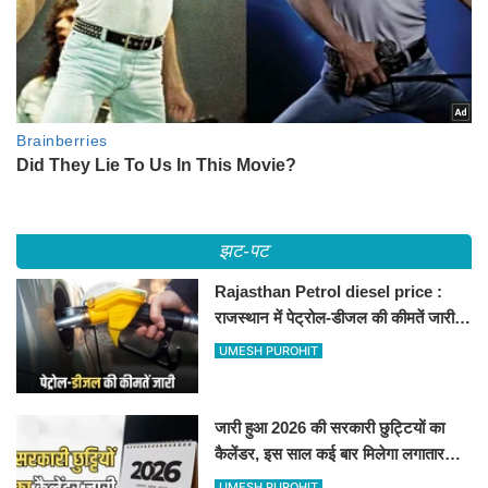
झट-पट
Rajasthan Petrol diesel price :
राजस्थान में पेट्रोल-डीजल की कीमतें जारी,
जानिए बीकानेर समेत पुरे प्रदेश में नए रेट
UMESH PUROHIT
जारी हुआ 2026 की सरकारी छुट्टियों का
कैलेंडर, इस साल कई बार मिलेगा लगातार
अवकाश, देखें
UMESH PUROHIT