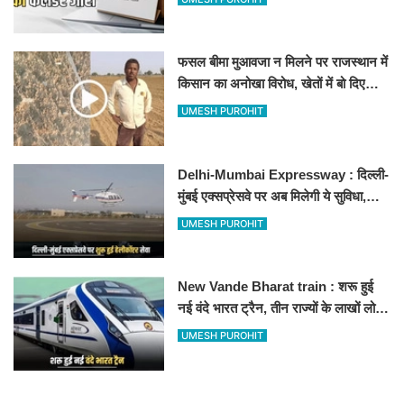
फसल बीमा मुआवजा न मिलने पर राजस्थान में
किसान का अनोखा विरोध, खेतों में बो दिए
500-500 रुपए के नोट, वीडियो वायरल
UMESH PUROHIT
Delhi-Mumbai Expressway : दिल्ली-
मुंबई एक्सप्रेसवे पर अब मिलेगी ये सुविधा,
हेलीकॉप्टर सर्विस से तुरंत घायल पहुंचेगा
UMESH PUROHIT
हॉस्पिटल
New Vande Bharat train : शरू हुई
नई वंदे भारत ट्रैन, तीन राज्यों के लाखों लोगों
का सफर होगा आसान, देखें पूरा रूटमैप
UMESH PUROHIT